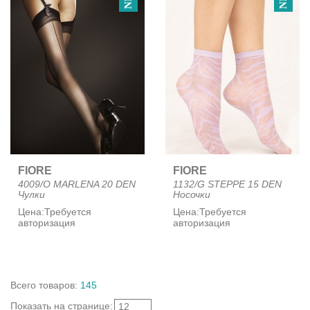
FIORE
FIORE
4009/O MARLENA 20 DEN
1132/G STEPPE 15 DEN
Чулки
Носочки
Цена:
Требуется
Цена:
Требуется
авторизация
авторизация
Всего
товаров
:
145
Показать
на странице
:
12