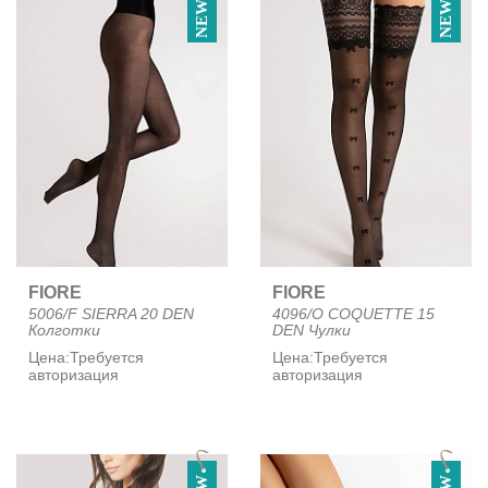
NEW
NEW
FIORE
FIORE
5006/F SIERRA 20 DEN
4096/O COQUETTE 15
Колготки
DEN Чулки
Цена:
Требуется
Цена:
Требуется
авторизация
авторизация