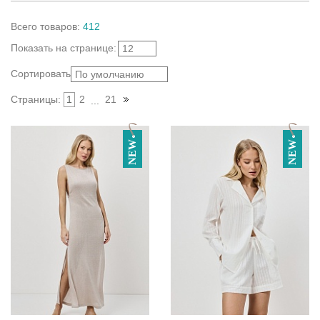
Всего
товаров
:
412
Показать
на странице
:
12
Сортировать:
По умолчанию
Страницы:
1
2
21
...
NEW
NEW