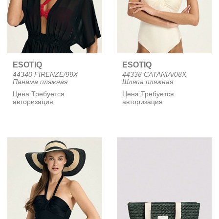
ESOTIQ
ESOTIQ
44340 FIRENZE/99X
44338 CATANIA/08X
Панама пляжная
Шляпа пляжная
Цена:
Требуется
Цена:
Требуется
авторизация
авторизация