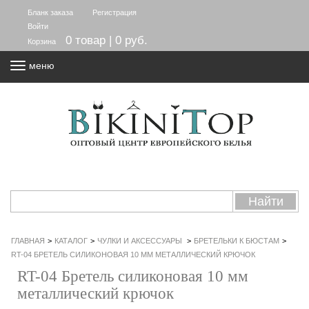
Бланк заказа
Регистрация
Войти
0 товар | 0 руб.
Корзина
меню
ГЛАВНАЯ
>
КАТАЛОГ
>
ЧУЛКИ И АКСЕССУАРЫ
>
БРЕТЕЛЬКИ К БЮСТАМ
>
RT-04 БРЕТЕЛЬ СИЛИКОНОВАЯ 10 ММ МЕТАЛЛИЧЕСКИЙ КРЮЧОК
RT-04 Бретель силиконовая 10 мм
металлический крючок